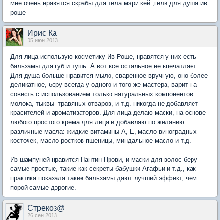
мне очень нравятся скрабы для тела мэри кей ,гели для душа ив
роше
Ирис Ка
05 июн 2013
Для лица использую косметику Ив Роше, нравятся у них есть
бальзамы для губ и тушь. А вот все остальное не впечатляет.
Для душа больше нравится мыло, сваренное вручную, оно более
деликатное, беру всегда у одного и того же мастера, варит на
совесть с использованием только натуральных компонентов:
молока, тыквы, травяных отваров, и т.д. никогда не добавляет
красителей и ароматизаторов. Для лица делаю маски, на основе
любого простого крема для лица и добавляю по желанию
различные масла: жидкие витамины А, Е, масло виноградных
косточек, масло ростков пшеницы, миндальное масло и т.д.
Из шампуней нравится Пантин Прови, и маски для волос беру
самые простые, такие как секреты бабушки Агафьи и т.д., как
практика показала такие бальзамы дают лучший эффект, чем
порой самые дорогие.
Стрекоз@
26 сен 2013