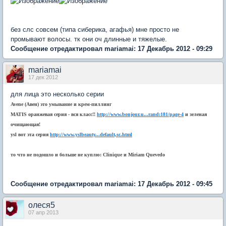
без слс совсем (типа сиберика, агафья) мне просто не
промывают волосы. тк они оч длинные и тяжелые.
Сообщение отредактировал mariamai: 17 Декабрь 2012 - 09:29
mariamai
17 дек 2012
для лица это несколько серии
Avene (Авен) это умывание и крем-пиллинг
MATIS оранжевая серия - вся класс!!
http://www.bonjour.u...rand:181/page-4
и зеленая
очищающая!
ysl вот эта серия
http://www.yslbeauty...default,sc.html
то что не подошло и больше не куплю: Clinique и Miriam Quevedo
Сообщение отредактировал mariamai: 17 Декабрь 2012 - 09:45
олеся5
07 апр 2013