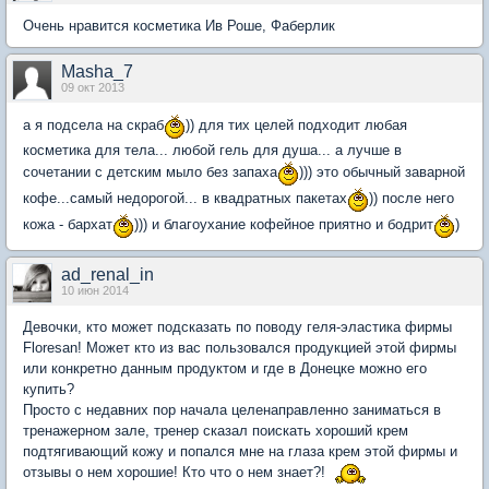
Очень нравится косметика Ив Роше, Фаберлик
Masha_7
09 окт 2013
а я подсела на скраб
)) для тих целей подходит любая
косметика для тела... любой гель для душа... а лучше в
сочетании с детским мыло без запаха
))) это обычный заварной
кофе...самый недорогой... в квадратных пакетах
)) после него
кожа - бархат
))) и благоухание кофейное приятно и бодрит
)
ad_renal_in
10 июн 2014
Девочки, кто может подсказать по поводу геля-эластика фирмы
Floresan! Может кто из вас пользовался продукцией этой фирмы
или конкретно данным продуктом и где в Донецке можно его
купить?
Просто с недавних пор начала целенаправленно заниматься в
тренажерном зале, тренер сказал поискать хороший крем
подтягивающий кожу и попался мне на глаза крем этой фирмы и
отзывы о нем хорошие! Кто что о нем знает?!