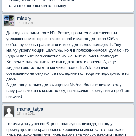
Если еще чего вспомню-напишу.
misery
14 янв 2011
Для душа гелями тоже И*в Ро*ше, нравятся с интенсивным
увлажнением которые, также скраб и масло для тела Oli*va
dol*ce, ну очень нравятся они мне. Для волос пользую На*шу
ма*му укрепляющий шампунь, но я в положении)Хотя, думаю что
буду и дальше пользоваться им же, мне он очень подходит,
Волосы стали густые и не выпадают почти совсем. А, еще
жидкие кристаллы для кончиков волос Bla*ck, кончики
совершенно не секутся, за последние пол года не подстригала их
даже.
А для лица только для очищения Niv*ea, больше ничем, хожу
пару раз в месяц к косметологу, на масочки - кремушки и проблем
никаких)
mama_tatya
15 янв 2011
Гелями для душа вообще не пользуюсь никогда, не виду
преимуществ по сравнению с хорошим мылом. С тех пор, как в
доме ребенок появился, пользуемся все только детским мылом