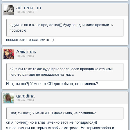
ad_renal_in
10 июн 2014
я думаю он и в еве продается))) буду сегодня мимо проходить-
посмотрю
посмотрите, расскажите :-)
Алкатэль
10 июн 2014
ой, я бы тоже такое чудо приобрела, если правдивые отзывы!
чего-то раньше не попадался на глаза
Нют, ты шо?) У меня ж СП даже было, не помнишь?
garddina
10 июн 2014
Нют, ты шо?) У меня ж СП даже было, не помнишь?
сп я помню)) но в глаз именно этот не попадался)))
я в осномном на термо-скрабы смотрела. Но термоскарбов и