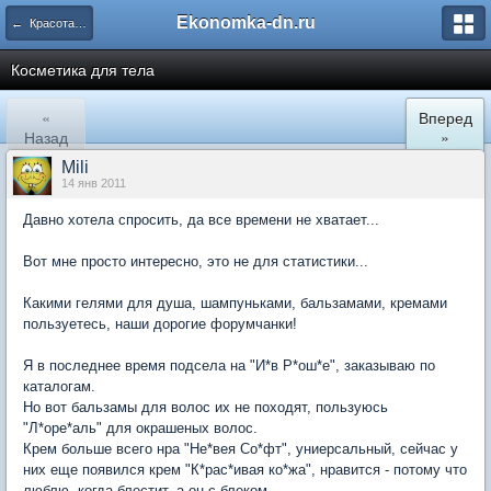
Ekonomka-dn.ru
← Красота и уход, макияж, прически, мода, стиль
Косметика для тела
«
Вперед
Назад
»
Mili
14 янв 2011
Давно хотела спросить, да все времени не хватает...
Вот мне просто интересно, это не для статистики...
Какими гелями для душа, шампуньками, бальзамами, кремами
пользуетесь, наши дорогие форумчанки!
Я в последнее время подсела на "И*в Р*ош*е", заказываю по
каталогам.
Но вот бальзамы для волос их не походят, пользуюсь
"Л*оре*аль" для окрашеных волос.
Крем больше всего нра "Не*вея Со*фт", униерсальный, сейчас у
них еще появился крем "К*рас*ивая ко*жа", нравится - потому что
люблю, когда блестит, а он с блеком.