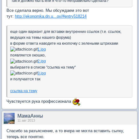
Так и должно быть или я что-то неправильно сделала?
Все сделала верно. Мы обсуждаем это вот
тут:
http://ekonomka.dn.u...ov/#entry518214
еще один вариант для вставки внутренних ссылок (т.е. ссылок,
ведущих на темы нашего форума)
в форме ответа наводите на кнопочку с зелеными штрихами
1.jpg
появляется окошко,
2.jpg
выбираете в списке "ссылка на тему"
3.jpg
и получается так
ссылка на тему
Чувствуется рука профессионала
МамаАнны
11 авг 2013
Спасибо за разъяснение, а то вчера не могла вставить сылку,
теперь все понятно.