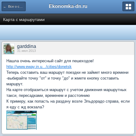
Ekonomka-dn.ru
← Все о совместных покупках на Экономке
Карта с маршрутами
garddina
31 июл 2013
Нашла очень интересный сайт для пешеходов!
http://www.eway.in.u.../cities/donetsk
Теперь составить ваш маршрут поездки не займет много времени
-выбирайте точку "от" и точку "до" и жмете кнопку составить
маршрут.
На карте отобразиться маршрут с учетом движения маршрутных
такси, пересадками, временем и расстоянию
К примеру, как попасть на раздачу возле Эльдорадо справа, если
я еду с жд вокзала?