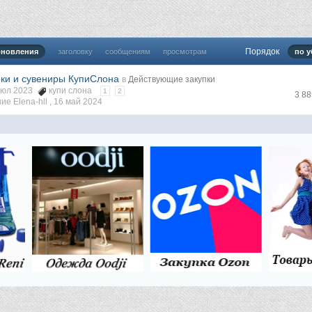
Порядок
бновления
заголовку
сообщениям
просмотрам
по 
ки и сувениры КупиСлона
в
Действующие закупки
 июл 2023
купи слона
1
2
3 8
е Elena-hll ,
16 май 2024