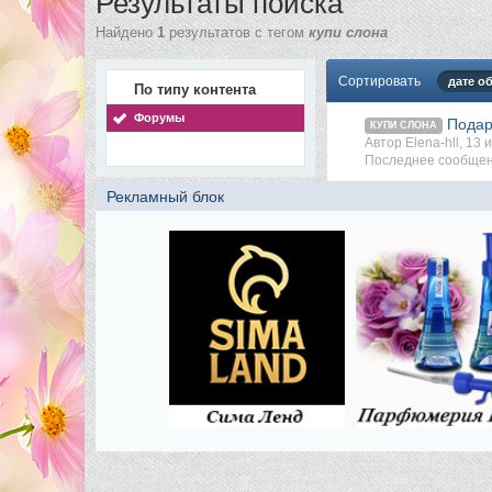
Результаты поиска
Найдено
1
результатов с тегом
купи слона
Сортировать
дате о
По типу контента
Форумы
Подар
КУПИ СЛОНА
Автор Elena-hll, 13
Последнее сообщени
Рекламный блок