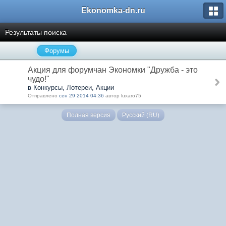
Ekonomka-dn.ru
Результаты поиска
Форумы
Акция для форумчан Экономки "Дружба - это
чудо!"
в Конкурсы, Лотереи, Акции
Отправлено
сен 29 2014 04:36
автор luxaro75
Полная версия
Русский (RU)