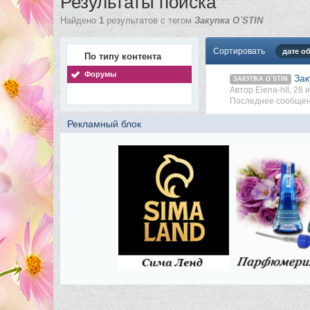
Результаты поиска
Найдено
1
результатов с тегом
Закупка O`STIN
Сортировать
дате о
По типу контента
Форумы
Зак
ЗАКУПКА O`STIN
Автор Elena-hll, 28
Последнее сообщени
Рекламный блок