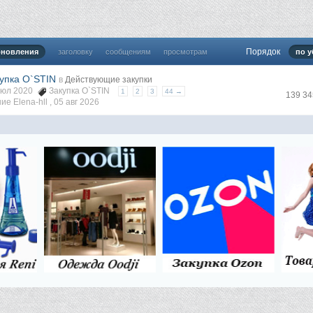
Порядок
бновления
заголовку
сообщениям
просмотрам
по 
упка O`STIN
в
Действующие закупки
 июл 2020
Закупка O`STIN
1
2
3
44 →
139 3
е Elena-hll ,
05 авг 2026